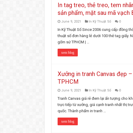
In tag treo, thẻ treo, tem n
sản phẩm, mặt sau mã vạch 
June 9, 2021
In Kỹ Thuật Số
0
In Kỹ Thuật Số Since 2006 cung cấp đồng thời 
thuật số đơn hàng lẻ dưới 100 thẻ tag giấy. 
gốm sứ TPHCM | …
xem blog
Xưởng in tranh Canvas đẹp – 
TPHCM
June 9, 2021
In Kỹ Thuật Số
0
Tranh Canvas giá rẻ đem lại ấn tượng cho kh
trực tiếp từ xưởng, giá cạnh tranh nhất thị 
quốc. Thành phẩm in tranh …
xem blog