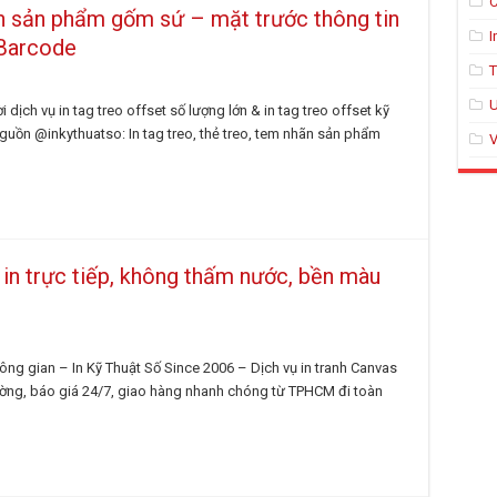
C
hãn sản phẩm gốm sứ – mặt trước thông tin
I
Barcode
T
U
dịch vụ in tag treo offset số lượng lớn & in tag treo offset kỹ
Nguồn @inkythuatso: In tag treo, thẻ treo, tem nhãn sản phẩm
V
in trực tiếp, không thấm nước, bền màu
ông gian – In Kỹ Thuật Số Since 2006 – Dịch vụ in tranh Canvas
trường, báo giá 24/7, giao hàng nhanh chóng từ TPHCM đi toàn