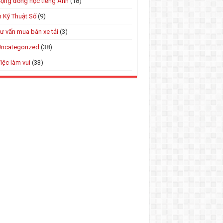
ộng đồng học tiếng Anh
(18)
n Kỹ Thuật Số
(9)
ư vấn mua bán xe tải
(3)
ncategorized
(38)
iệc làm vui
(33)