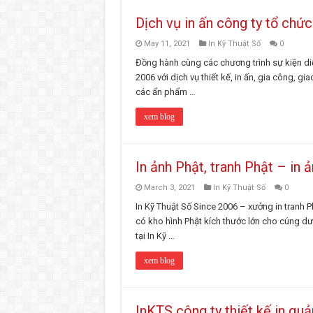
Dịch vụ in ấn công ty tổ chức
May 11, 2021
In Kỹ Thuật Số
0
Đồng hành cùng các chương trình sự kiện diễ
2006 với dịch vụ thiết kế, in ấn, gia công, 
các ẩn phẩm …
xem blog
In ảnh Phật, tranh Phật – in 
March 3, 2021
In Kỹ Thuật Số
0
In Kỹ Thuật Số Since 2006 – xưởng in tranh 
có kho hình Phật kích thước lớn cho cúng d
tại In Kỹ …
xem blog
InKTS công ty thiết kế in q