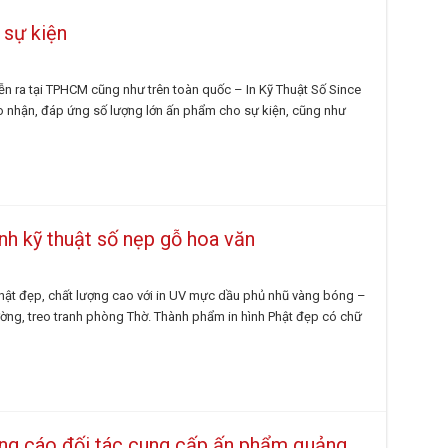
 sự kiện
n ra tại TPHCM cũng như trên toàn quốc – In Kỹ Thuật Số Since
giao nhận, đáp ứng số lượng lớn ấn phẩm cho sự kiện, cũng như
ảnh kỹ thuật số nẹp gỗ hoa văn
Phật đẹp, chất lượng cao với in UV mực dầu phủ nhũ vàng bóng –
ường, treo tranh phòng Thờ. Thành phẩm in hình Phật đẹp có chữ
uảng cáo đối tác cung cấp ấn phẩm quảng