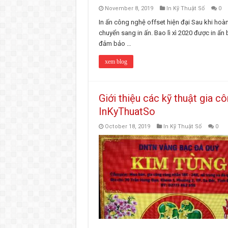
November 8, 2019
In Kỹ Thuật Số
0
In ấn công nghệ offset hiện đại Sau khi hoàn
chuyển sang in ấn. Bao lì xì 2020 được in ấn
đảm bảo …
xem blog
Giới thiệu các kỹ thuật gia cô
InKyThuatSo
October 18, 2019
In Kỹ Thuật Số
0