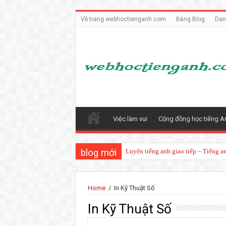
Về trang webhoctienganh.com
Đăng Blog
Dan
Việc làm vui
Cộng đồng học tiếng A
blog mới
Luyện tiếng anh giao tiếp – Tiếng a
Home
/
In Kỹ Thuật Số
In Kỹ Thuật Số