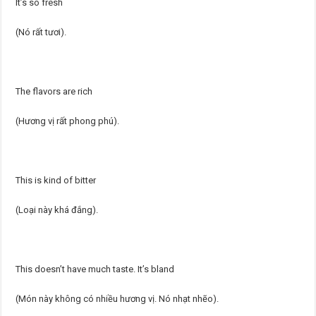
It’s so fresh
(Nó rất tươi).
The flavors are rich
(Hương vị rất phong phú).
This is kind of bitter
(Loại này khá đắng).
This doesn’t have much taste. It’s bland
(Món này không có nhiều hương vị. Nó nhạt nhẽo).