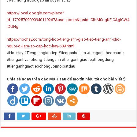
( Rất mong được gặp lại quý khách.)
https://local.google.com/place?
id=17925709090940119267&use=posts&lpsid=CIHM0ogKEICAgICW4
IDUHg
https://hochay.com/tong-hop-tieng-anh-giao-tiep-tieng-anh-cho-
nguoi-di-lam-so-cap-hoc-hay-609.html
#HocHay #Tienganhgiaotiep #tienganhdilam #tienganhtheochude
#tienganhvanphong #tienganh #tienganhgiaotiepthongdung
#tienganhgiaotiepchonguoimoibatdau
Chia sẻ ngay trên các MXH sau để tạo tín hiệu tốt cho bài viết :)