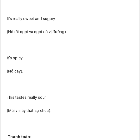
It’s really sweet and sugary
(Nó rất ngọt và ngọt có vị đường).
It’s spicy
(Nó cay).
This tastes really sour
(Mùi vị này thật sự chua).
Thanh toán: