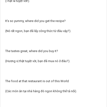
(Thật là tuyệt vời!).
It’s so yummy, where did you get the recipe?
(Nó rất ngon, bạn đã lấy công thức từ đâu vậy?).
The tastes great, where did you buy it?
(Hương vị thật tuyệt vời, bạn đã mua nó ở đâu?).
The food at that restaurant is out of this World
(Các món ăn tại nhà hàng đó ngon không thể tả nổi).