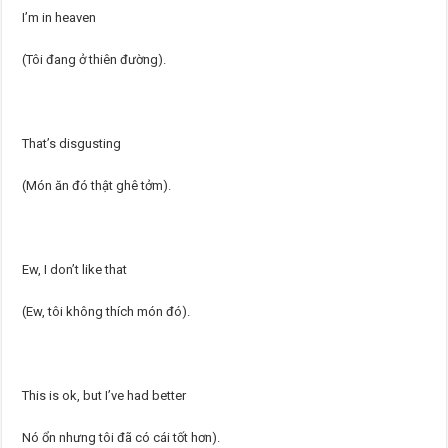
I’m in heaven
(Tôi đang ở thiên đường).
That’s disgusting
(Món ăn đó thật ghê tởm).
Ew, I don’t like that
(Ew, tôi không thích món đó).
This is ok, but I’ve had better
Nó ổn nhưng tôi đã có cái tốt hơn).