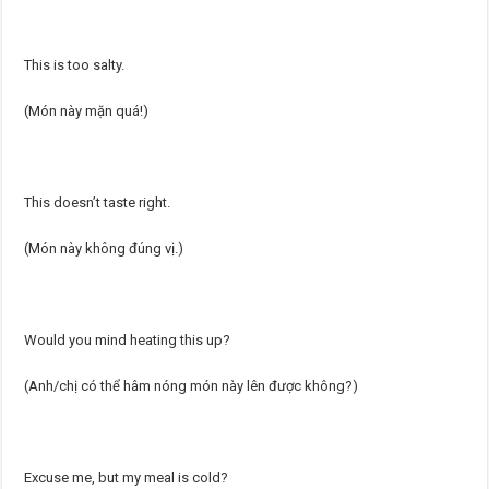
This is too salty.
(Món này mặn quá!)
This doesn’t taste right.
(Món này không đúng vị.)
Would you mind heating this up?
(Anh/chị có thể hâm nóng món này lên được không?)
Excuse me, but my meal is cold?