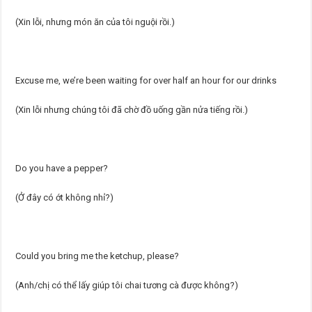
(Xin lỗi, nhưng món ăn của tôi nguội rồi.)
Excuse me, we’re been waiting for over half an hour for our drinks
(Xin lỗi nhưng chúng tôi đã chờ đồ uống gần nửa tiếng rồi.)
Do you have a pepper?
(Ở đây có ớt không nhỉ?)
Could you bring me the ketchup, please?
(Anh/chị có thể lấy giúp tôi chai tương cà được không?)