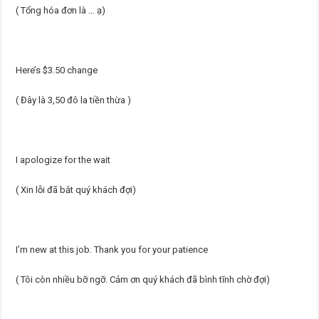
( Tổng hóa đơn là … ạ)
Here’s $3.50 change
( Đây là 3,50 đô la tiền thừa )
I apologize for the wait
( Xin lỗi đã bắt quý khách đợi)
I’m new at this job. Thank you for your patience
( Tôi còn nhiều bỡ ngỡ. Cảm ơn quý khách đã bình tĩnh chờ đợi)