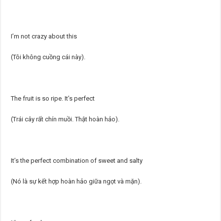
I’m not crazy about this
(Tôi không cuồng cái này).
The fruit is so ripe. It’s perfect
(Trái cây rất chín muồi. Thật hoàn hảo).
It’s the perfect combination of sweet and salty
(Nó là sự kết hợp hoàn hảo giữa ngọt và mặn).