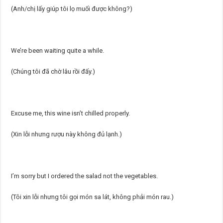
(Anh/chị lấy giúp tôi lọ muối được không?)
We’re been waiting quite a while.
(Chúng tôi đã chờ lâu rồi đấy.)
Excuse me, this wine isn’t chilled properly.
(Xin lỗi nhưng rượu này không đủ lạnh.)
I’m sorry but I ordered the salad not the vegetables.
(Tôi xin lỗi nhưng tôi gọi món sa lát, không phải món rau.)