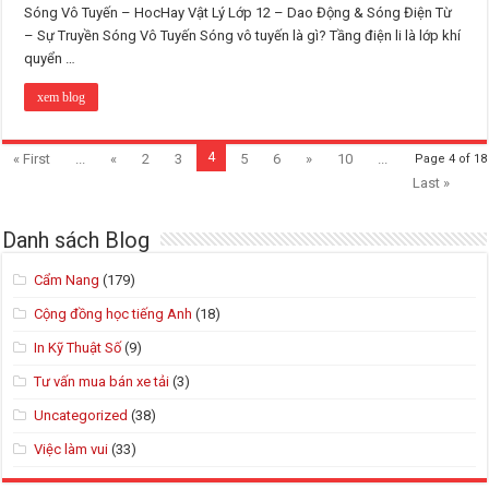
Sóng Vô Tuyến – HocHay Vật Lý Lớp 12 – Dao Động & Sóng Điện Từ
– Sự Truyền Sóng Vô Tuyến Sóng vô tuyến là gì? Tầng điện li là lớp khí
quyển …
xem blog
4
« First
...
«
2
3
5
6
»
10
...
Page 4 of 18
Last »
Danh sách Blog
Cẩm Nang
(179)
Cộng đồng học tiếng Anh
(18)
In Kỹ Thuật Số
(9)
Tư vấn mua bán xe tải
(3)
Uncategorized
(38)
Việc làm vui
(33)