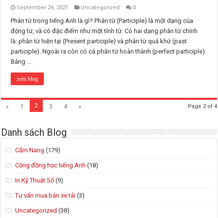
September 24, 2021
Uncategorized
0
Phân từ trong tiếng Anh là gì? Phân từ (Participle) là một dạng của
động từ, và có đặc điểm như một tính từ. Có hai dạng phân từ chính
là: phân từ hiện tại (Present participle) và phân từ quá khứ (past
participle). Ngoài ra còn có cả phân từ hoàn thành (perfect participle).
Bảng …
xem blog
2
«
1
3
4
»
Page 2 of 4
Danh sách Blog
Cẩm Nang
(179)
Cộng đồng học tiếng Anh
(18)
In Kỹ Thuật Số
(9)
Tư vấn mua bán xe tải
(3)
Uncategorized
(38)