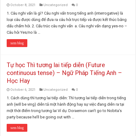
October 8, 2021
Uncategorized
0
1. Câu nghi vấn là gì? Câu nghi vấn trong tiếng anh (interrogative) là
loại câu được dùng để đưa ra câu hỏi trực tiếp và được kết thúc bằng
dấu chấm hỏi. 2. Cấu trúc câu nghi vấn a. Câu nghi vấn dạng yes-no –
Câu hỏi Yes/no là …
xem blog
Tự học Thì tương lai tiếp diễn (Future
continuous tense) – Ngữ Pháp Tiếng Anh –
Học Hay
October 6, 2021
Uncategorized
0
1. Cách dùng thì tương lai tiếp diễn: Thì tương lai tiếp diễn trong tiếng
anh (will be ving) diễn tả một hành động hay sự việc đang diễn ra tại
một thời điểm trong tương lai Ví dụ: Doraemon can’t go to Nobita’s
party because he’ll be going out with …
xem blog