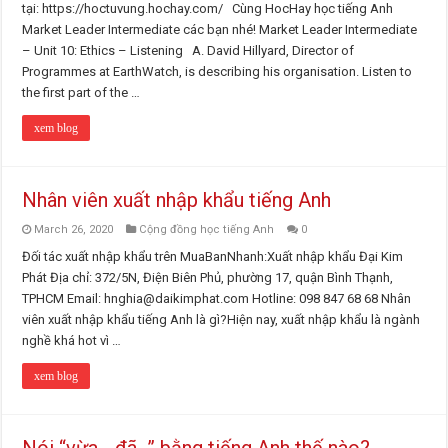
tại: https://hoctuvung.hochay.com/ Cùng HocHay học tiếng Anh
Market Leader Intermediate các bạn nhé! Market Leader Intermediate
– Unit 10: Ethics – Listening A. David Hillyard, Director of
Programmes at EarthWatch, is describing his organisation. Listen to
the first part of the …
xem blog
Nhân viên xuất nhập khẩu tiếng Anh
March 26, 2020
Cộng đồng học tiếng Anh
0
Đối tác xuất nhập khẩu trên MuaBanNhanh:Xuất nhập khẩu Đại Kim
Phát Địa chỉ: 372/5N, Điện Biên Phủ, phường 17, quận Bình Thạnh,
TPHCM Email: hnghia@daikimphat.com Hotline: 098 847 68 68 Nhân
viên xuất nhập khẩu tiếng Anh là gì?Hiện nay, xuất nhập khẩu là ngành
nghề khá hot vì …
xem blog