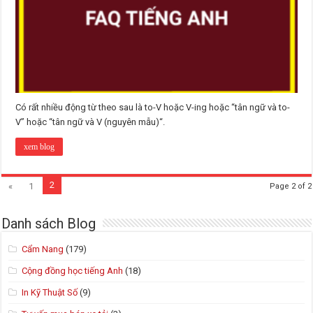
Có rất nhiều động từ theo sau là to-V hoặc V-ing hoặc “tân ngữ và to-
V” hoặc “tân ngữ và V (nguyên mẫu)“.
xem blog
2
«
1
Page 2 of 2
Danh sách Blog
Cẩm Nang
(179)
Cộng đồng học tiếng Anh
(18)
In Kỹ Thuật Số
(9)