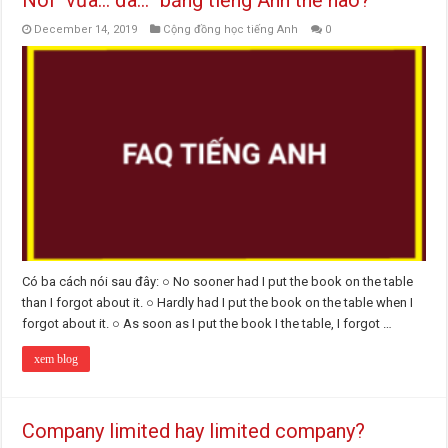
Nói “vừa… đã…” bằng tiếng Anh thế nào?
December 14, 2019
Cộng đồng học tiếng Anh
0
Có ba cách nói sau đây: ○ No sooner had I put the book on the table
than I forgot about it. ○ Hardly had I put the book on the table when I
forgot about it. ○ As soon as I put the book I the table, I forgot …
xem blog
Company limited hay limited company?